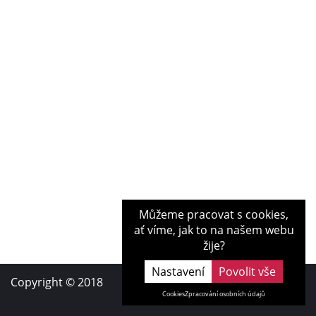
Můžeme pracovat s cookies,
ať víme, jak to na našem webu
žije?
Nastavení
Copyright © 2018
Tvorba webu
Cookies
Zpracování osobních údajů
UVM interactive